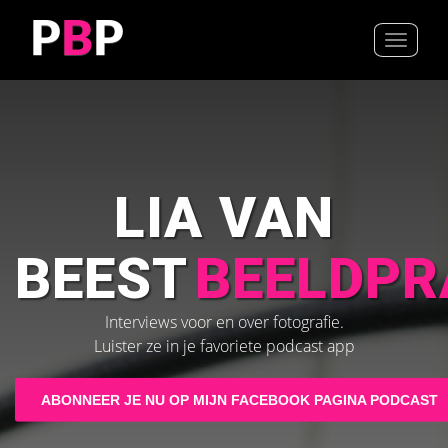
P
B
P
Toggle
navigat
LIA VAN
BEEST
BEELDPR
Interviews voor en over fotografie.
Luister ze in je favoriete podcast app
ABONNEER JE NU OP MIJN FACEBOOK PAGINA PODCAST